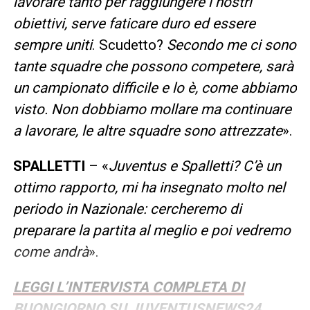
lavorare tanto per raggiungere i nostri
obiettivi, serve faticare duro ed essere
sempre uniti
. Scudetto?
Secondo me ci sono
tante squadre che possono competere, sarà
un campionato difficile e lo è, come abbiamo
visto. Non dobbiamo mollare ma continuare
a lavorare, le altre squadre sono attrezzate
».
SPALLETTI
– «
Juventus e Spalletti? C’è un
ottimo rapporto, mi ha insegnato molto nel
periodo in Nazionale: cercheremo di
preparare la partita al meglio e poi vedremo
come andrà
».
LEGGI L’INTERVISTA COMPLETA DI
BUONGIORNO SU JUVENTUSNEWS24