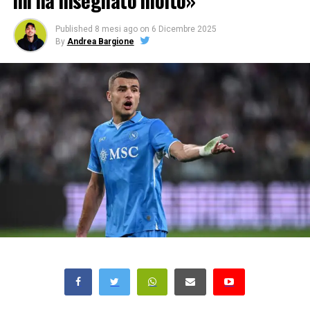
mi ha insegnato molto»
Published
8 mesi ago
on
6 Dicembre 2025
By
Andrea Bargione