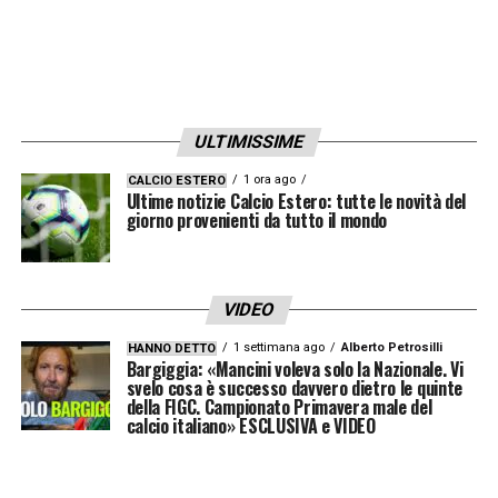
Torino e Milano rischia così di infiammarsi
molto presto e in maniera inaspettata: l’
Inter
resta vigile e pronta a sfruttare le migliori
occasioni, mentre i bianconeri sono costretti
ULTIMISSIME
a sacrificare qualche pezzo pregiato della
rosa per rimettere definitivamente in sesto i
1 ora ago
CALCIO ESTERO
Ultime notizie Calcio Estero: tutte le novità del
conti societari.
giorno provenienti da tutto il mondo
LA PLAYLIST DELLE NOSTRE TOP NEWS
VIDEO
1 settimana ago
Alberto Petrosilli
HANNO DETTO
Bargiggia: «Mancini voleva solo la Nazionale. Vi
svelo cosa è successo davvero dietro le quinte
della FIGC. Campionato Primavera male del
calcio italiano» ESCLUSIVA e VIDEO