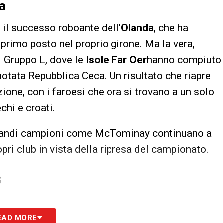
ga
a il successo roboante dell’
Olanda
, che ha
l primo posto nel proprio girone. Ma la vera,
al Gruppo L, dove le
Isole Far Oer
hanno compiuto
uotata Repubblica Ceca. Un risultato che riapre
ione, con i faroesi che ora si trovano a un solo
chi e croati.
 grandi campioni come McTominay continuano a
pri club in vista della ripresa del campionato.
S
EAD MORE