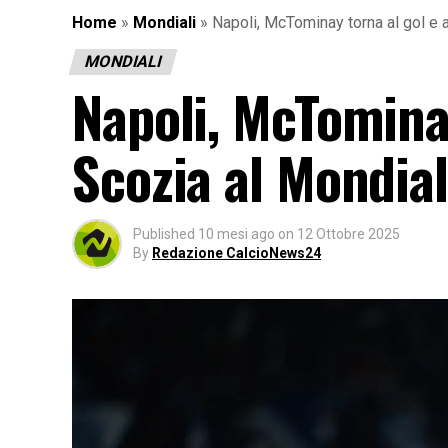
Home
»
Mondiali
»
Napoli, McTominay torna al gol e 
MONDIALI
Napoli, McTominay
Scozia al Mondia
Published
10 mesi ago
on
12 Ottobre 2025
By
Redazione CalcioNews24