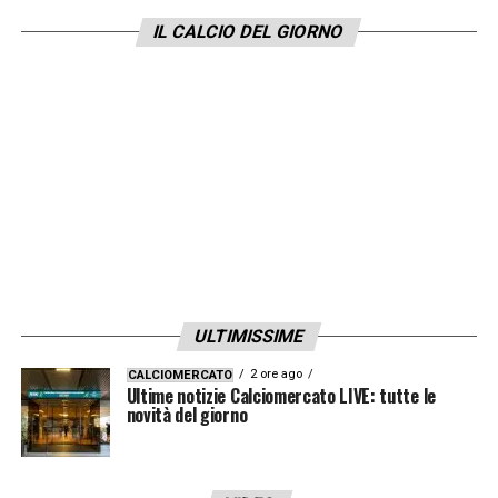
IL CALCIO DEL GIORNO
LA NOTTE DI NAPOLI-JUVE 5-1
«
La folla
straripante del San Paolo, la febbre che si
avvertiva per strada, uno stadio pieno
».
LA DOPPIETTA
«
Avevo 24 anni, venivo dalla
Reggiana in B, mi trovavo in una squadra di
quel tenore, in cui c’era un gigante come
Diego e intorno a sé vari fuoriclasse. E di
fronte la Juve di Baggio e Schillaci. E dunque
ULTIMISSIME
immagini
».
2 ore ago
CALCIOMERCATO
Ultime notizie Calciomercato LIVE: tutte le
novità del giorno
COSA FU LA FINALE
«
Vittoria strepitosa in
quella che – come avrei scoperto –