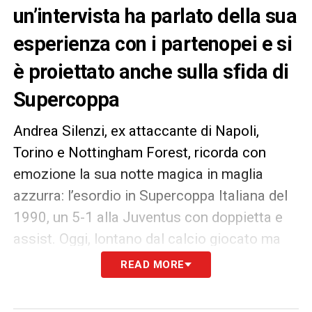
un’intervista ha parlato della sua
esperienza con i partenopei e si
è proiettato anche sulla sfida di
Supercoppa
Andrea Silenzi, ex attaccante di Napoli,
Torino e Nottingham Forest, ricorda con
emozione la sua notte magica in maglia
azzurra: l’esordio in Supercoppa Italiana del
1990, un 5-1 alla Juventus con doppietta e
assist. Oggi, lontano dal calcio giocato ma
impegnato nel settore immobiliare, Silenzi
READ MORE
tifa ancora Napoli e si proietta verso la
nuova Supercoppa a Riad.