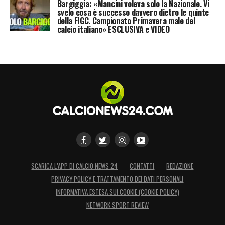
Bargiggia: «Mancini voleva solo la Nazionale. Vi
svelo cosa è successo davvero dietro le quinte
della FIGC. Campionato Primavera male del
calcio italiano» ESCLUSIVA e VIDEO
SCARICA L’APP DI CALCIO NEWS 24
CONTATTI
REDAZIONE
PRIVACY POLICY E TRATTAMENTO DEI DATI PERSONALI
INFORMATIVA ESTESA SUI COOKIE (COOKIE POLICY)
NETWORK SPORT REVIEW