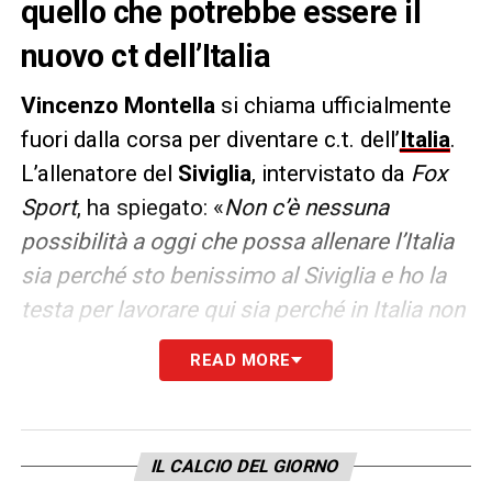
quello che potrebbe essere il
nuovo ct dell’Italia
Vincenzo Montella
si chiama ufficialmente
fuori dalla corsa per diventare c.t. dell’
Italia
.
L’allenatore del
Siviglia
, intervistato da
Fox
Sport
, ha spiegato: «
Non c’è nessuna
possibilità a oggi che possa allenare l’Italia
sia perché sto benissimo al Siviglia e ho la
testa per lavorare qui sia perché in Italia non
c’è stato nessun tipo di contatto. E poi
READ MORE
perché credo che per allenare l’Italia è
necessario avere i capelli bianchi e al
momento ne ho molto pochi. Più Ancelotti
IL CALCIO DEL GIORNO
che
Mancini
? Roberto l’ho visto qualche