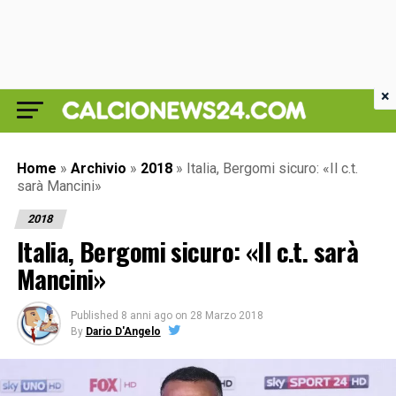
×
Home
»
Archivio
»
2018
»
Italia, Bergomi sicuro: «Il c.t.
sarà Mancini»
2018
Italia, Bergomi sicuro: «Il c.t. sarà
Mancini»
Published
8 anni ago
on
28 Marzo 2018
By
Dario D'Angelo