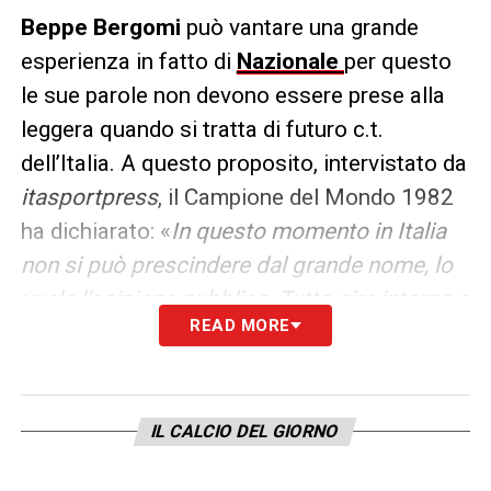
Beppe Bergomi
può vantare una grande
esperienza in fatto di
Nazionale
per questo
le sue parole non devono essere prese alla
leggera quando si tratta di futuro c.t.
dell’Italia. A questo proposito, intervistato da
itasportpress
, il Campione del Mondo 1982
ha dichiarato: «
In questo momento in Italia
non si può prescindere dal grande nome, lo
vuole l’opinione pubblica. Tutto gira intorno a
READ MORE
Mancini, Ancelotti, Conte o Ranieri, l’italia
vuole questo dopo la cocente delusione.
Serve il top e ce sono diversi bravi, ma a
IL CALCIO DEL GIORNO
sensazione penso che sarà
Mancini
il nuovo
commissario tecnico dell’Italia
».