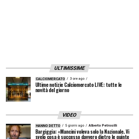
In ogni caso le parole di Bergomi non vanno
lette come una bocciatura a
Gigi Di Biagio
:
«
Si è giocato bene le sue carte nonostante le
critiche. Conosce l’ambiente federale e
anche i giovani, contro Argentina e
Inghilterra ha fatto bene a mettere in campo
il giusto mix tra giovani ed esperti
».
ULTIMISSIME
3 ore ago
CALCIOMERCATO
Ultime notizie Calciomercato LIVE: tutte le
LA PLAYLIST DELLE NOSTRE TOP NEWS
novità del giorno
VIDEO
5 giorni ago
Alberto Petrosilli
HANNO DETTO
Bargiggia: «Mancini voleva solo la Nazionale. Vi
svelo cosa è successo davvero dietro le quinte