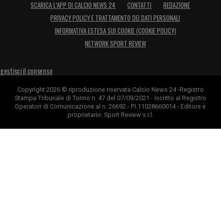
SCARICA L’APP DI CALCIO NEWS 24
CONTATTI
REDAZIONE
PRIVACY POLICY E TRATTAMENTO DEI DATI PERSONALI
INFORMATIVA ESTESA SUI COOKIE (COOKIE POLICY)
NETWORK SPORT REVIEW
gestisci il consenso
Copyright 2026 © riproduzione riservata Calcio News 24 -Registro
Stampa Tribunale di Torino n. 47 del 07/09/2021 - Iscritto al Registro
Operatori di Comunicazione al n. 26692 - P.I.11028660014 - Editore e
proprietario: Sport Review s.r.l.