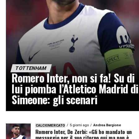
TOTTENHAM
Romero Inter, non si fa! Su di
lui piomba l’Atletico Madrid di
Simeone: gli scenari
5 giorni ago
Andrea Bargione
CALCIOMERCATO
Romero Inter, De Zerbi: «Gli ho mandato un
messaggio per il suo ritorno qui ma non è