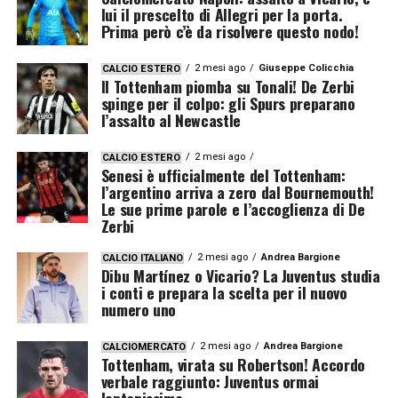
lui il prescelto di Allegri per la porta.
Prima però c’è da risolvere questo nodo!
2 mesi ago
Giuseppe Colicchia
CALCIO ESTERO
Il Tottenham piomba su Tonali! De Zerbi
spinge per il colpo: gli Spurs preparano
l’assalto al Newcastle
2 mesi ago
CALCIO ESTERO
Senesi è ufficialmente del Tottenham:
l’argentino arriva a zero dal Bournemouth!
Le sue prime parole e l’accoglienza di De
Zerbi
2 mesi ago
Andrea Bargione
CALCIO ITALIANO
Dibu Martínez o Vicario? La Juventus studia
i conti e prepara la scelta per il nuovo
numero uno
2 mesi ago
Andrea Bargione
CALCIOMERCATO
Tottenham, virata su Robertson! Accordo
verbale raggiunto: Juventus ormai
lontanissima