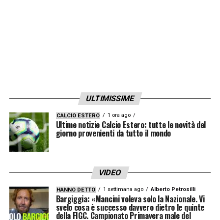
4 reti, non segna dalla partita contro il
Borussia Dortmund (16 settembre). L’intero
reparto offensivo di Tudor è in affanno, e la
squadra è reduce da 5 pareggi consecutivi.
Il tempo gioca a favore di Openda, e spesso
basta un solo gol per sbloccarsi e cambiare
ULTIMISSIME
completamente umore e rendimento
.
Tudor si augura che ciò accada in fretta,
1 ora ago
CALCIO ESTERO
Ultime notizie Calcio Estero: tutte le novità del
perché le reti dell’ex Lipsia sono
giorno provenienti da tutto il mondo
fondamentali per curare la “pareggite”
bianconera, a partire dalla trasferta di Como
VIDEO
del 19 ottobre, un antipasto non morbido in
1 settimana ago
Alberto Petrosilli
HANNO DETTO
vista del big match di Champions League
Bargiggia: «Mancini voleva solo la Nazionale. Vi
svelo cosa è successo davvero dietro le quinte
contro il Real Madrid.
della FIGC. Campionato Primavera male del