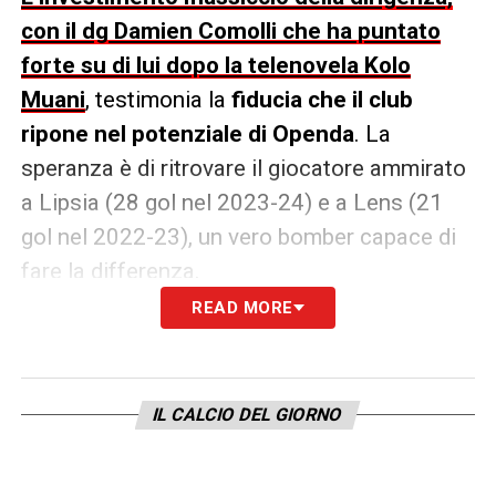
con il dg Damien Comolli che ha puntato
forte su di lui dopo la telenovela Kolo
Muani
, testimonia la
fiducia che il club
ripone nel potenziale di Openda
. La
speranza è di ritrovare il giocatore ammirato
a Lipsia (28 gol nel 2023-24) e a Lens (21
gol nel 2022-23), un vero bomber capace di
fare la differenza.
READ MORE
La crisi di Openda si inserisce in un
contesto più ampio di difficoltà realizzative
per la Juventus.
Le altre punte non se la
IL CALCIO DEL GIORNO
passano meglio: Jonathan David è fermo a
un solo gol, mentre Dusan Vlahovic, pur con