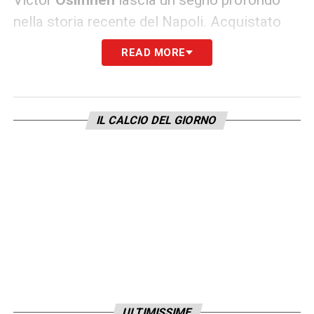
nella storia recente del Napoli. Acquistato
dal Lille nel 2020, ha vissuto stagioni da
READ MORE
protagonista assoluto, contribuendo in
maniera decisiva alla conquista dello
Scudetto 2022-23 con i suoi gol e la sua
IL CALCIO DEL GIORNO
energia in campo. La sua partenza segna la
fine di un ciclo ma potrebbe anche
rappresentare un’opportunità economica
importante per il club, che potrà reinvestire
sul mercato.
In attesa dell’ufficialità, l’operazione
Osimhen-Galatasaray
si configura come una
delle più importanti dell’estate calcistica. Il
ULTIMISSIME