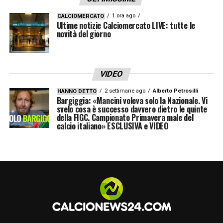
futuro dell’attaccante nigeriano sembra
ormai lontano dal Maradona, e vicino alla
1 ora ago
CALCIOMERCATO
Ultime notizie Calciomercato LIVE: tutte le
Süper Lig, dove lo attende una nuova sfida e
novità del giorno
una tifoseria tra le più calde d’Europa.
VIDEO
LA PLAYLIST DELLE NOSTRE TOP NEWS
2 settimane ago
Alberto Petrosilli
HANNO DETTO
Bargiggia: «Mancini voleva solo la Nazionale. Vi
svelo cosa è successo davvero dietro le quinte
della FIGC. Campionato Primavera male del
calcio italiano» ESCLUSIVA e VIDEO