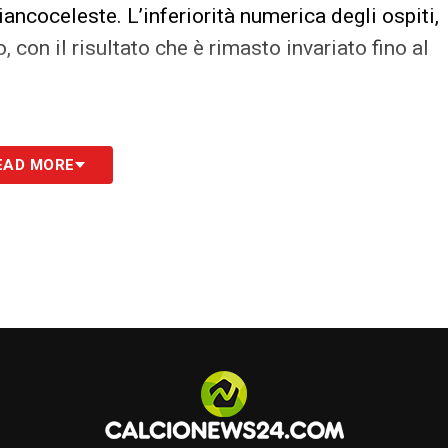
ancoceleste. L’inferiorità numerica degli ospiti,
o, con il risultato che è rimasto invariato fino al
EAD MORE
la 6, Romagnoli 6, Pellegrini 5.5 (82` Lazzari sv);
ahyane 6); Cancellieri 6, Castellanos 5.5, Pedro
ano 5.5, Baschirotto 5.5, Folino 5.5 (69`
 Mussolini sv), Bondo 6, Grassi 6 (69` Vandeputte
5.5; Bonazzoli 6 (76` Sanabria 6), Vardy 5.
S