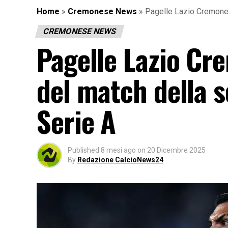
Home
»
Cremonese News
»
Pagelle Lazio Cremones
CREMONESE NEWS
Pagelle Lazio Cr
del match della s
Serie A
Published
8 mesi ago
on
20 Dicembre 2025
By
Redazione CalcioNews24