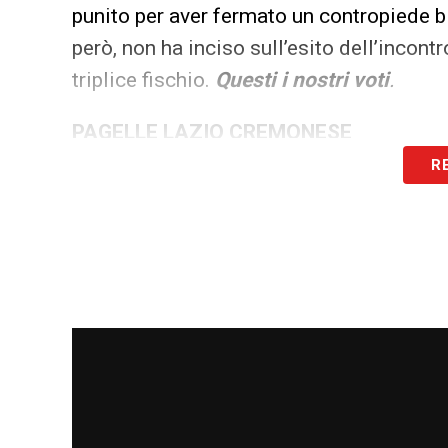
punito per aver fermato un contropiede bi
però, non ha inciso sull’esito dell’incontr
triplice fischio.
Questi i nostri voti
.
PAGELLE LAZIO CREMONESE
R
LAZIO (4-3-3
): Provedel 6; Marusic 6, Gi
Guendouzi 6, Cataldi 6, Vecino 5 (64` Bel
5 (64` Noslin 6).
CREMONESE (3-5-2):
Audero 6; Terracci
Ceccherini 5); Barbieri 5.5 (88` Floriani
6), Johnsen 5 (76` Zerbin 5.5), Pezzella 
LA PLAYLIST DELLE NOSTRE TOP NEW