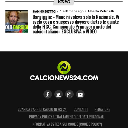
VIDEO
1 settimana ago
Alberto Petrosilli
HANNO DETTO
Bargiggia: «Mancini voleva solo la Nazionale. Vi
svelo cosa è successo davvero dietro le quinte
della FIGC. Campionato Primavera male del
calcio italiano» ESCLUSIVA e VIDEO
SCARICA L’APP DI CALCIO NEWS 24
CONTATTI
REDAZIONE
PRIVACY POLICY E TRATTAMENTO DEI DATI PERSONALI
INFORMATIVA ESTESA SUI COOKIE (COOKIE POLICY)