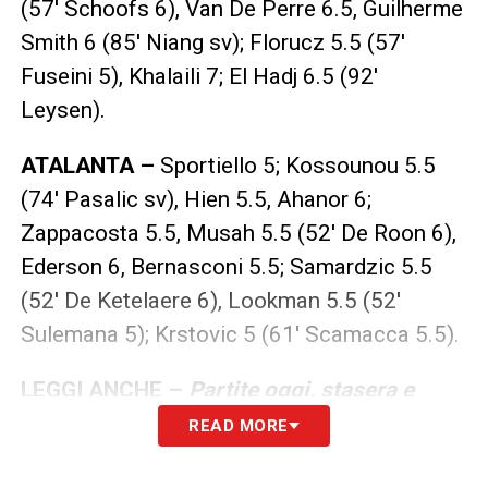
(57′ Schoofs 6), Van De Perre 6.5, Guilherme
Smith 6 (85′ Niang sv); Florucz 5.5 (57′
Fuseini 5), Khalaili 7; El Hadj 6.5 (92′
Leysen).
ATALANTA –
Sportiello 5; Kossounou 5.5
(74′ Pasalic sv), Hien 5.5, Ahanor 6;
Zappacosta 5.5, Musah 5.5 (52′ De Roon 6),
Ederson 6, Bernasconi 5.5; Samardzic 5.5
(52′ De Ketelaere 6), Lookman 5.5 (52′
Sulemana 5); Krstovic 5 (61′ Scamacca 5.5).
LEGGI ANCHE –
Partite oggi, stasera e
domani: guida alla Diretta TV
READ MORE