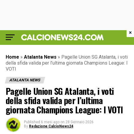
×
Home
»
Atalanta News
»
Pagelle Union SG Atalanta, i voti
della sfida valida per l’ultima giornata Champions League: I
VOTI
ATALANTA NEWS
Pagelle Union SG Atalanta, i voti
della sfida valida per l’ultima
giornata Champions League: I VOTI
Published
6 mesi ago
on
28 Gennaio 2026
By
Redazione CalcioNews24