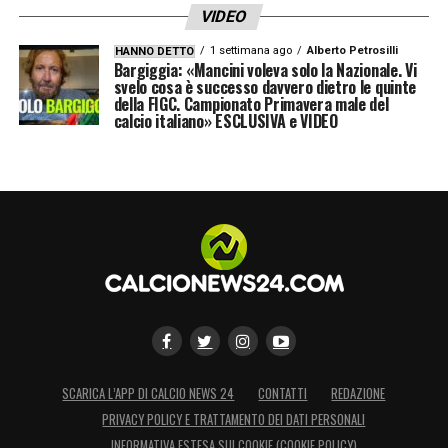
VIDEO
1 settimana ago
Alberto Petrosilli
HANNO DETTO
Bargiggia: «Mancini voleva solo la Nazionale. Vi
svelo cosa è successo davvero dietro le quinte
della FIGC. Campionato Primavera male del
calcio italiano» ESCLUSIVA e VIDEO
SCARICA L’APP DI CALCIO NEWS 24
CONTATTI
REDAZIONE
PRIVACY POLICY E TRATTAMENTO DEI DATI PERSONALI
INFORMATIVA ESTESA SUI COOKIE (COOKIE POLICY)