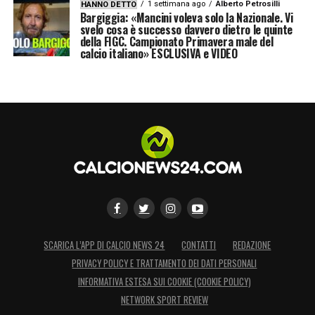
1 settimana ago
Alberto Petrosilli
HANNO DETTO
Bargiggia: «Mancini voleva solo la Nazionale. Vi
svelo cosa è successo davvero dietro le quinte
della FIGC. Campionato Primavera male del
calcio italiano» ESCLUSIVA e VIDEO
SCARICA L’APP DI CALCIO NEWS 24
CONTATTI
REDAZIONE
PRIVACY POLICY E TRATTAMENTO DEI DATI PERSONALI
INFORMATIVA ESTESA SUI COOKIE (COOKIE POLICY)
NETWORK SPORT REVIEW