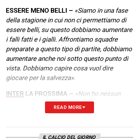
ESSERE MENO BELLI –
«Siamo in una fase
della stagione in cui non ci permettiamo di
essere belli, su questo dobbiamo aumentare
i falli fatti e i gialli. Affrontiamo squadre
preparate a questo tipo di partite, dobbiamo
aumentare anche noi sotto questo punto di
vista. Dobbiamo capire cosa vuol dire
giocare per la salvezza»
.
INTER
LA PROSSIMA –
«Non ho nessun
sentimento, dobbiamo essere pronti ad
READ MORE
affrontare qualsiasi squadra, come lo siamo
stati fino ad ora»
.
IL CALCIO DEL GIORNO