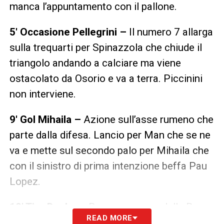
manca l’appuntamento con il pallone.
5′ Occasione Pellegrini –
Il numero 7 allarga
sulla trequarti per Spinazzola che chiude il
triangolo andando a calciare ma viene
ostacolato da Osorio e va a terra. Piccinini
non interviene.
9′ Gol Mihaila –
Azione sull’asse rumeno che
parte dalla difesa. Lancio per Man che se ne
va e mette sul secondo palo per Mihaila che
con il sinistro di prima intenzione beffa Pau
Lopez.
19′ Tiro Dzeko –
Buona manovra della Roma
READ MORE
che porta alla conclusione Dzeko dai 20