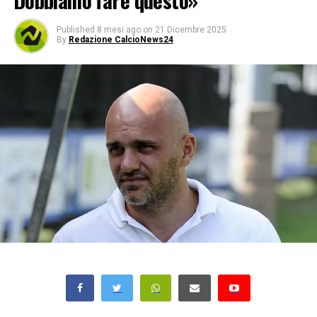
Dobbiamo fare questo»
Published
8 mesi ago
on
21 Dicembre 2025
By
Redazione CalcioNews24