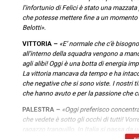
l’infortunio di Felici è stato una mazzata
che potesse mettere fine a un momento co
Belotti».
VITTORIA –
«E’ normale che c’è bisogno
all’interno della squadra vengono a manc
agli alibi! Oggi è una botta di energia i
La vittoria mancava da tempo e ha intacc
che negative che si sono viste. I nostri t
che hanno avuto e per la passione che c
PALESTRA –
«Oggi preferisco concentra
che vedete è sotto gli occhi di tutti! Vor
ragazzo tranquillo. In Italia si passa da u