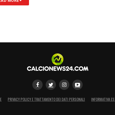
EAD MORE
o stesso discorso fatto per Palestra. Salterei la
ospettiva internazionale importante, non voglio
AGLIARINEWS24
S
E
PRIVACY POLICY E TRATTAMENTO DEI DATI PERSONALI
INFORMATIVA ES