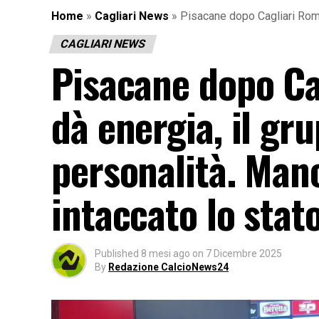
Home
»
Cagliari News
»
Pisacane dopo Cagliari Roma
CAGLIARI NEWS
Pisacane dopo Ca
dà energia, il gr
personalità. Man
intaccato lo stat
Published
8 mesi ago
on
7 Dicembre 2025
By
Redazione CalcioNews24