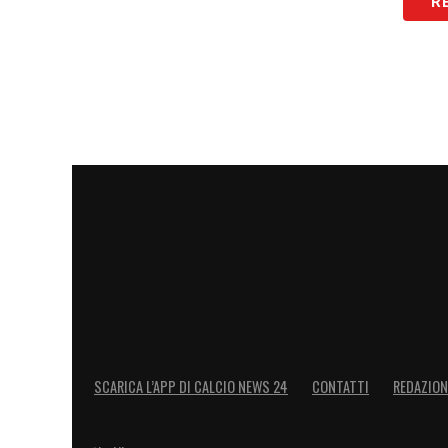
R
PERSONALITA’ –
«Anche per Yerry vale l
prova di Rodriguez, il ragazzo ha una pr
esagerare, ma lo dirà il tempo!».
LEGGI L’INTERVISTA COMPLETA SU C
LA PLAYLIST DELLE NOSTRE TOP NEW
SCARICA L’APP DI CALCIO NEWS 24
CONTATTI
REDAZION