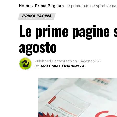
Home
»
Prima Pagina
»
Le prime pagine sportive na
PRIMA PAGINA
Le prime pagine s
agosto
Published
12 mesi ago
on
8 Agosto 2025
By
Redazione CalcioNews24