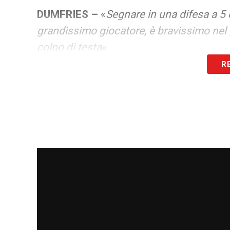
DUMFRIES –
«
Segnare in una difesa a 5 è
grandissimo giocatore, è bravissimo nel g
colpo di testa
».
R
LA PLAYLIST DELLE NOSTRE TOP NEW