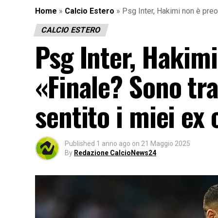
Home
»
Calcio Estero
»
Psg Inter, Hakimi non è preo
CALCIO ESTERO
Psg Inter, Hakim
«Finale? Sono tr
sentito i miei e
Published
1 anno ago
on
21 Maggio 2025
By
Redazione CalcioNews24