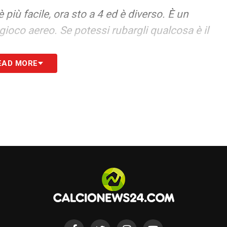
 più facile, ora sto a 4 ed è diverso. È un
ioco aereo. Se potessi rubargli qualcosa è il
EAD MORE
S