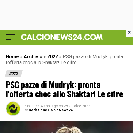
×
Home
»
Archivio
»
2022
»
PSG pazzo di Mudryk: pronta
l’offerta choc allo Shaktar! Le cifre
2022
PSG pazzo di Mudryk: pronta
l’offerta choc allo Shaktar! Le cifre
Published
4 anni ago
on
29 Ottobre 2022
By
Redazione CalcioNews24