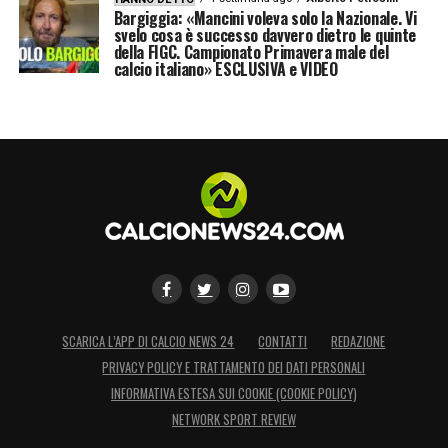
Bargiggia: «Mancini voleva solo la Nazionale. Vi
svelo cosa è successo davvero dietro le quinte
della FIGC. Campionato Primavera male del
calcio italiano» ESCLUSIVA e VIDEO
SCARICA L’APP DI CALCIO NEWS 24
CONTATTI
REDAZIONE
PRIVACY POLICY E TRATTAMENTO DEI DATI PERSONALI
INFORMATIVA ESTESA SUI COOKIE (COOKIE POLICY)
NETWORK SPORT REVIEW