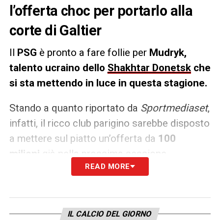
l’offerta choc per portarlo alla
corte di Galtier
Il
PSG
è pronto a fare follie per
Mudryk,
talento ucraino dello
Shakhtar Donetsk
che
si sta mettendo in luce in questa stagione.
Stando a quanto riportato da
Sportmediaset
,
infatti, il ricco club parigino sarebbe disposto
a mettere sul piatto un’offerta da
100
milioni
già nella prossima sessione
READ MORE
di
gennaio
.
Un’offerta difficilmente
rifiutabile.
LA PLAYLIST DELLE NOSTRE TOP NEWS
IL CALCIO DEL GIORNO