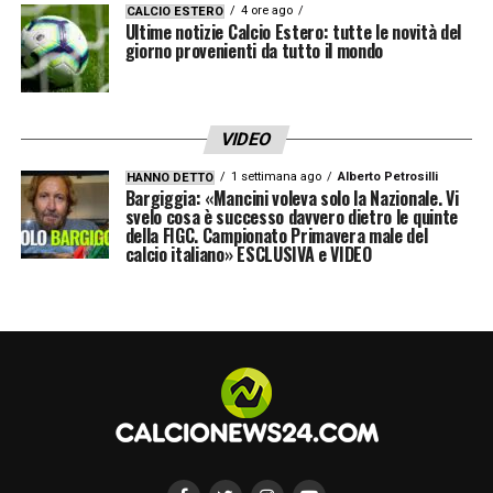
Reggiana: feci una visita accurata, potevo
4 ore ago
CALCIO ESTERO
Ultime notizie Calcio Estero: tutte le novità del
recuperare senza complicazioni, tornai in
giorno provenienti da tutto il mondo
sede e mi fecero firmare un contratto di
cinque stagioni. Due in più…
».
VIDEO
IL SARTO DI BONIPERTI
– «
Non so perché,
1 settimana ago
Alberto Petrosilli
HANNO DETTO
Bargiggia: «Mancini voleva solo la Nazionale. Vi
forse per la giovane età e la mia
svelo cosa è successo davvero dietro le quinte
della FIGC. Campionato Primavera male del
intraprendenza: prima di un Inter-Juventus,
calcio italiano» ESCLUSIVA e VIDEO
Boniperti venne negli spogliatoi per darci la
carica e, io gli feci i complimenti per l’abito
che indossava. Mi aveva colpito il tono di
marrone… due giorni dopo, era martedì
mattina, fui convocato in sede e non capii il
motivo: trovai stoffa e sarto e, poco dopo,
avevo lo stesso abito, dello stesso colore
».