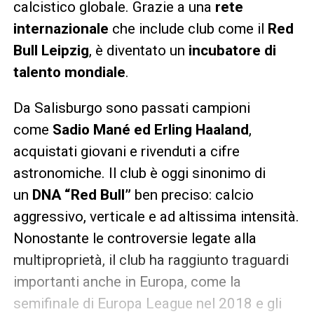
calcistico globale. Grazie a una
rete
internazionale
che include club come il
Red
Bull Leipzig
, è diventato un
incubatore di
talento mondiale
.
Da Salisburgo sono passati campioni
come
Sadio Mané ed Erling Haaland
,
acquistati giovani e rivenduti a cifre
astronomiche. Il club è oggi sinonimo di
un
DNA “Red Bull”
ben preciso: calcio
aggressivo, verticale e ad altissima intensità.
Nonostante le controversie legate alla
multiproprietà, il club ha raggiunto traguardi
importanti anche in Europa, come la
semifinale di Europa League nel 2018 e gli