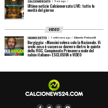
ambizioni del Salisburgo nel Mondiale per
9 ore ago
CALCIOMERCATO
Ultime notizie Calciomercato LIVE: tutte le
Club, dove cercherà di replicare le sue ottime
novità del giorno
performance.
MONDIALE PER CLUB 2025: DATE, GIRONI,
VIDEO
CALENDARIO, RISULTATI
1 settimana ago
Alberto Petrosilli
HANNO DETTO
Bargiggia: «Mancini voleva solo la Nazionale. Vi
svelo cosa è successo davvero dietro le quinte
Il giovane più interessante: Edmund
della FIGC. Campionato Primavera male del
calcio italiano» ESCLUSIVA e VIDEO
Baidoo
Tra i tanti giovani talenti che il RB Salisburgo
scopre e lancia, un nome molto interessante
è
Edmund Baidoo
(ala
destra/attaccante,
classe 2006
). Baidoo si è
messo in luce come “
super sub
” nella
stagione 2024/2025, dimostrando