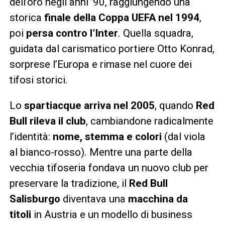
dell’oro negli anni ’90, raggiungendo una
storica
finale della Coppa UEFA nel 1994
,
poi
persa contro l’Inter
. Quella squadra,
guidata dal carismatico portiere Otto Konrad,
sorprese l’Europa e rimase nel cuore dei
tifosi storici.
Lo
spartiacque arriva nel 2005
, quando
Red
Bull rileva il club
, cambiandone radicalmente
l’identità:
nome, stemma e colori
(dal viola
al bianco-rosso). Mentre una parte della
vecchia tifoseria fondava un nuovo club per
preservare la tradizione, il
Red Bull
Salisburgo
diventava una
macchina da
titoli
in Austria e un modello di business