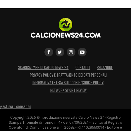
SCARICA L’APP DI CALCIO NEWS 24
CONTATTI
REDAZIONE
PRIVACY POLICY E TRATTAMENTO DEI DATI PERSONALI
INFORMATIVA ESTESA SUI COOKIE (COOKIE POLICY)
NETWORK SPORT REVIEW
gestisci il consenso
Copyright 2026 © riproduzione riservata Calcio News 24 -Registro
Stampa Tribunale di Torino n. 47 del 07/09/2021 - Iscritto al Registro
Operatori di Comunicazione al n. 26692 - P.I.11028660014 - Editore e