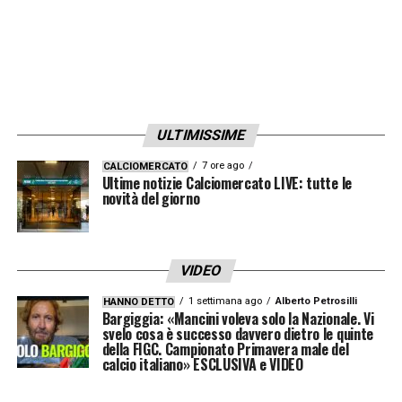
giorni, segnale di una volontà concreta di
prolungare il rapporto.
LA PLAYLIST DELLE NOSTRE TOP NEWS
ULTIMISSIME
7 ore ago
CALCIOMERCATO
Ultime notizie Calciomercato LIVE: tutte le
novità del giorno
VIDEO
1 settimana ago
Alberto Petrosilli
HANNO DETTO
Bargiggia: «Mancini voleva solo la Nazionale. Vi
svelo cosa è successo davvero dietro le quinte
della FIGC. Campionato Primavera male del
calcio italiano» ESCLUSIVA e VIDEO