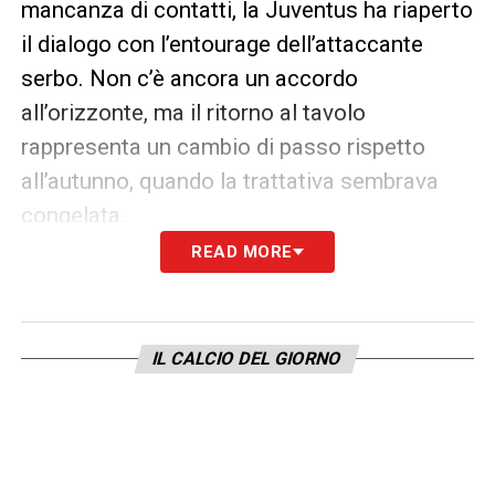
mancanza di contatti, la Juventus ha riaperto
il dialogo con l’entourage dell’attaccante
serbo. Non c’è ancora un accordo
all’orizzonte, ma il ritorno al tavolo
rappresenta un cambio di passo rispetto
all’autunno, quando la trattativa sembrava
congelata.
READ MORE
La questione economica sarà centrale: il
club vuole ridefinire la struttura salariale
per gli anni a venire e dovrà trovare
IL CALCIO DEL GIORNO
un’intesa sostenibile con il giocatore.
Allo
stesso tempo, peserà la sua importanza nel
progetto tecnico della “Juve 2.0”. Un nuovo
incontro tra le parti è atteso nei prossimi