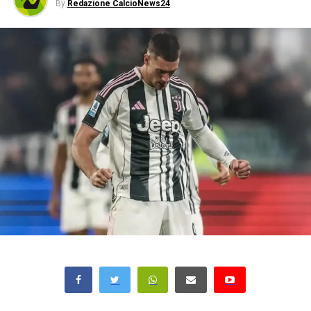
By
Redazione CalcioNews24