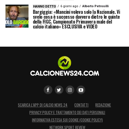
6 giorni ago
Alberto Petrosilli
HANNO DETTO
Bargiggia: «Mancini voleva solo la Nazionale. Vi
svelo cosa è successo davvero dietro le quinte
della FIGC. Campionato Primavera male del
calcio italiano» ESCLUSIVA e VIDEO
SCARICA L’APP DI CALCIO NEWS 24
CONTATTI
REDAZIONE
PRIVACY POLICY E TRATTAMENTO DEI DATI PERSONALI
INFORMATIVA ESTESA SUI COOKIE (COOKIE POLICY)
NETWORK SPORT REVIEW