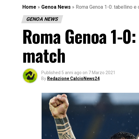
Home
»
Genoa News
»
Roma Genoa 1-0: tabellino e 
GENOA NEWS
Roma Genoa 1-0: 
match
Published
5 anni ago
on
7 Marzo 2021
By
Redazione CalcioNews24