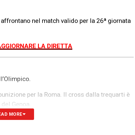
 affrontano nel match valido per la 26ª giornata
AGGIORNARE LA DIRETTA
ll’Olimpico.
punizione per la Roma. Il cross dalla trequarti è
 del Genoa.
EAD MORE
ti sugli sviluppi di un calcio d’angolo ma di testa