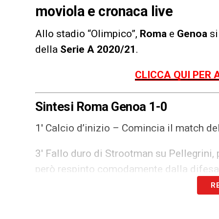
moviola e cronaca live
Allo stadio “Olimpico”,
Roma
e
Genoa
si
della
Serie A 2020/21
.
CLICCA QUI PER 
Sintesi Roma Genoa 1-0
1′ Calcio d’inizio – Comincia il match de
3′ Fallo duro di Strootman su Pellegrini, 
però respinto comodamente dalla difesa
R
5′ Chris Smalling stacca più in alto di tut
non inquadra lo specchio della porta.