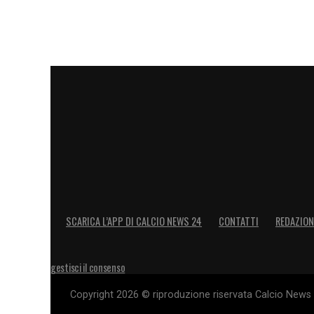
9′ Prima opportunità per il Genoa: scaric
prima intenzione dal limite dell’area man
11′ Colpo al volto per Bruno Peres. Il bra
regolarmente il suo posto in campo.
14 ‘ Occasione per il Genoa – Destro vinc
con il sinistro da posizione defilata. Pa
20 ‘ Partita equilibrata con entrambe le 
SCARICA L’APP DI CALCIO NEWS 24
CONTATTI
REDAZION
presupposti per sbloccare il risultato.
24′ GOL DELLA ROMA – Mancini stacca più
gestisci il consenso
da Pellegrini e di testa infila Marchetti 
Copyright 2026 © riproduzione riservata Calcio News 2