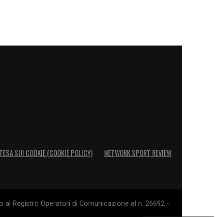
TESA SUI COOKIE (COOKIE POLICY)
NETWORK SPORT REVIEW
o al Registro Operatori di Comunicazione al n. 26692 -