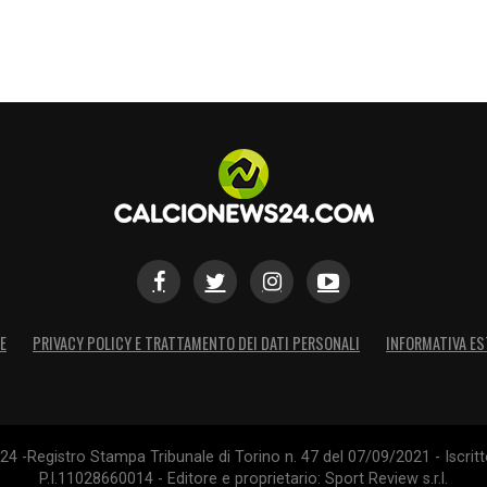
o dal fondo di Zappacosta per Zajc che calcia di
dando alto sulla traversa.
siliano si rialza dolorante ma riprende
e un rimpallo con Smalling e poi calcia forte
u Lopez blocca in due tempi.
squadre che sino ad ora hanno creato i
E
PRIVACY POLICY E TRATTAMENTO DEI DATI PERSONALI
INFORMATIVA ES
 in alto di tutti sul calcio d’angolo battuto
per il vantaggio giallorosso.
4 -Registro Stampa Tribunale di Torino n. 47 del 07/09/2021 - Iscritt
P.I.11028660014 - Editore e proprietario: Sport Review s.r.l.