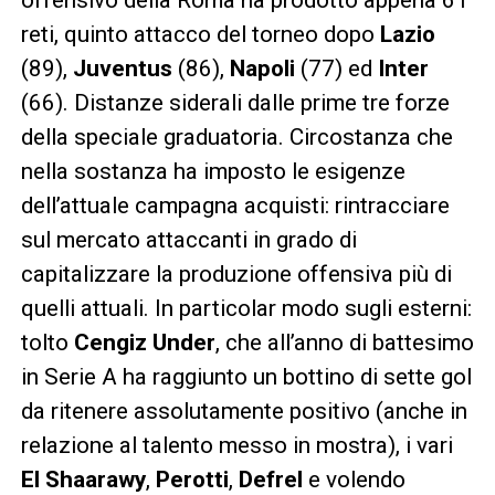
offensivo della Roma ha prodotto appena 61
reti, quinto attacco del torneo dopo
Lazio
(89),
Juventus
(86),
Napoli
(77) ed
Inter
(66). Distanze siderali dalle prime tre forze
della speciale graduatoria. Circostanza che
nella sostanza ha imposto le esigenze
dell’attuale campagna acquisti: rintracciare
sul mercato attaccanti in grado di
capitalizzare la produzione offensiva più di
quelli attuali. In particolar modo sugli esterni:
tolto
Cengiz Under
, che all’anno di battesimo
in Serie A ha raggiunto un bottino di sette gol
da ritenere assolutamente positivo (anche in
relazione al talento messo in mostra), i vari
El Shaarawy
,
Perotti
,
Defrel
e volendo