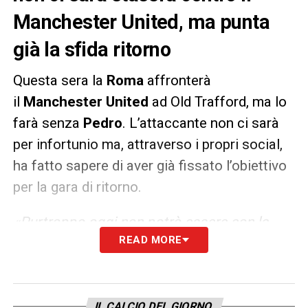
Manchester United, ma punta
già la sfida ritorno
Questa sera la
Roma
affronterà
il
Manchester United
ad Old Trafford, ma lo
farà senza
Pedro
. L’attaccante non ci sarà
per infortunio ma, attraverso i propri social,
ha fatto sapere di aver già fissato l’obiettivo
per la gara di ritorno.
«Purtroppo oggi non potrò essere con la
READ MORE
squadra ma spero di recuperare in tempo
per aiutarla al ritorno. La Roma non si
discute, si ama! Daje e Forza Roma».
IL CALCIO DEL GIORNO