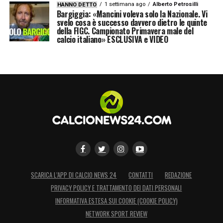
1 settimana ago
Alberto Petrosilli
HANNO DETTO
Bargiggia: «Mancini voleva solo la Nazionale. Vi
svelo cosa è successo davvero dietro le quinte
della FIGC. Campionato Primavera male del
calcio italiano» ESCLUSIVA e VIDEO
SCARICA L’APP DI CALCIO NEWS 24
CONTATTI
REDAZIONE
PRIVACY POLICY E TRATTAMENTO DEI DATI PERSONALI
INFORMATIVA ESTESA SUI COOKIE (COOKIE POLICY)
NETWORK SPORT REVIEW