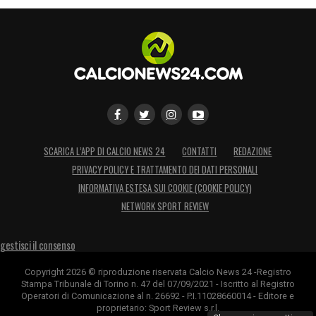
SCARICA L’APP DI CALCIO NEWS 24
CONTATTI
REDAZIONE
PRIVACY POLICY E TRATTAMENTO DEI DATI PERSONALI
INFORMATIVA ESTESA SUI COOKIE (COOKIE POLICY)
NETWORK SPORT REVIEW
gestisci il consenso
Copyright 2026 © riproduzione riservata Calcio News 24 -Registro
Stampa Tribunale di Torino n. 47 del 07/09/2021 - Iscritto al Registro
Operatori di Comunicazione al n. 26692 - P.I.11028660014 - Editore e
proprietario: Sport Review s.r.l.