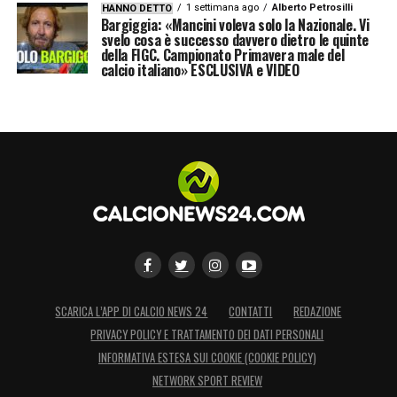
1 settimana ago
Alberto Petrosilli
HANNO DETTO
Bargiggia: «Mancini voleva solo la Nazionale. Vi
svelo cosa è successo davvero dietro le quinte
della FIGC. Campionato Primavera male del
calcio italiano» ESCLUSIVA e VIDEO
SCARICA L’APP DI CALCIO NEWS 24
CONTATTI
REDAZIONE
PRIVACY POLICY E TRATTAMENTO DEI DATI PERSONALI
INFORMATIVA ESTESA SUI COOKIE (COOKIE POLICY)
NETWORK SPORT REVIEW