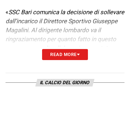
«
SSC Bari comunica la decisione di sollevare
dall’incarico il Direttore Sportivo Giuseppe
Magalini.
Al dirigente lombardo va il
ringraziamento per quanto fatto in questo
anno e mezzo di collaborazione portata
READ MORE
avanti con impegno e professionalità,
unitamente ai migliori auguri per un futuro
denso di soddisfazioni
».
IL CALCIO DEL GIORNO
LEGGI ANCHE:
Padova, cambio di proprietà
imminente: oggi l’annuncio, indetta una
conferenza stampa. Ecco chi subentrerà
LA PLAYLIST DELLE NOSTRE TOP NEWS