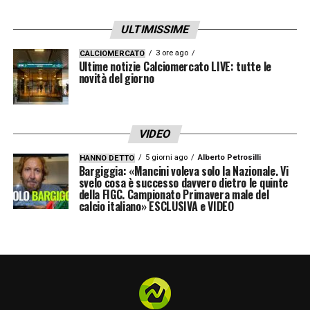
Il destino del Caldiero Terme è legato a
ULTIMISSIME
doppio filo a quello del Brescia. Qualora il
3 ore ago
CALCIOMERCATO
Ultime notizie Calciomercato LIVE: tutte le
club lombardo non avesse presentato alcuna
novità del giorno
domanda, il Caldiero sarebbe stato
riammesso in Serie C. Tuttavia, con la scelta
del Brescia di tentare comunque l’iscrizione,
VIDEO
la situazione si è complicata.
5 giorni ago
Alberto Petrosilli
HANNO DETTO
Bargiggia: «Mancini voleva solo la Nazionale. Vi
svelo cosa è successo davvero dietro le quinte
Ora l’intero scenario dipende dalla decisione
della FIGC. Campionato Primavera male del
calcio italiano» ESCLUSIVA e VIDEO
della CoViSoc, che potrebbe escludere il
Brescia o accettarne l’iscrizione, lasciando
così il Ravenna e il Caldiero Terme fuori dalla
Serie C.