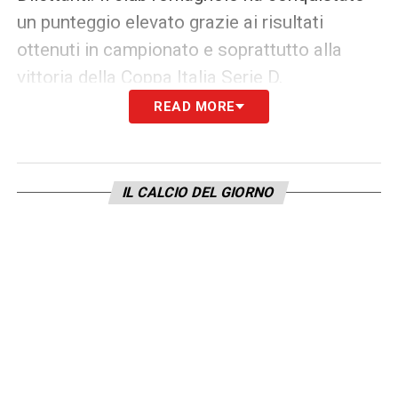
un punteggio elevato grazie ai risultati
ottenuti in campionato e soprattutto alla
vittoria della Coppa Italia Serie D.
READ MORE
Il Ravenna si è già attivato sul fronte
burocratico, producendo tutta la
documentazione necessaria per
IL CALCIO DEL GIORNO
formalizzare la propria richiesta di
ammissione alla
Serie C
. La società resta
ora in attesa del responso ufficiale, che
potrebbe arrivare già nelle prossime
settimane.
Il Caldiero Terme spera nella riammissione,
ma il Brescia cambia le carte in tavola