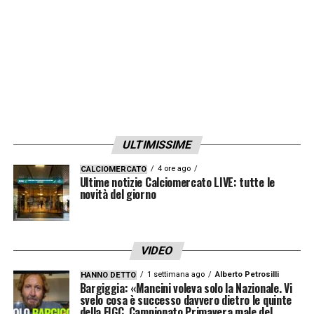
ULTIMISSIME
4 ore ago
CALCIOMERCATO
Ultime notizie Calciomercato LIVE: tutte le
novità del giorno
VIDEO
1 settimana ago
Alberto Petrosilli
HANNO DETTO
Bargiggia: «Mancini voleva solo la Nazionale. Vi
svelo cosa è successo davvero dietro le quinte
della FIGC. Campionato Primavera male del