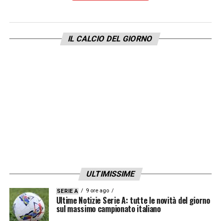
contro squadre forti diventa un doppio salto
di conoscenze, perché sono le vittorie che ti
danno fiducia e consapevolezza di potertela
IL CALCIO DEL GIORNO
giocare alla pari».
CLICCA QUI PER LEGGERE LE PAROLE DI
SPALLETTI A DAZN
LA PLAYLIST DELLE NOSTRE TOP NEWS
ULTIMISSIME
9 ore ago
SERIE A
Ultime Notizie Serie A: tutte le novità del giorno
sul massimo campionato italiano