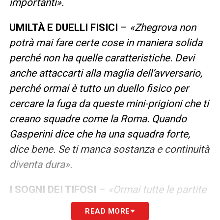
importanti».
UMILTÀ E DUELLI FISICI
–
«Zhegrova non
potrà mai fare certe cose in maniera solida
perché non ha quelle caratteristiche. Devi
anche attaccarti alla maglia dell’avversario,
perché ormai è tutto un duello fisico per
cercare la fuga da queste mini-prigioni che ti
creano squadre come la Roma. Quando
Gasperini dice che ha una squadra forte,
dice bene. Se ti manca sostanza e continuità
diventa dura».
I SOGNI DEI TIFOSI
–
«Ormai tutte le partite
sono difficili. Vincere imparando delle cose
READ MORE