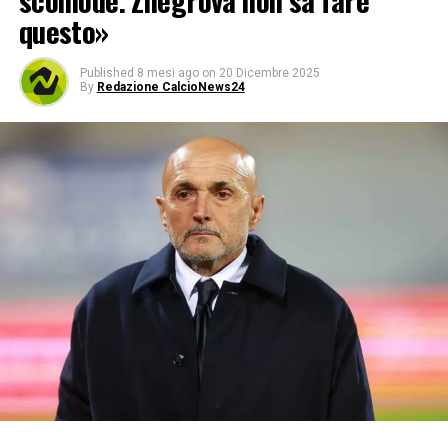
scomode. Zhegrova non sa fare
questo»
Published
8 mesi ago
on
20 Dicembre 2025
By
Redazione CalcioNews24