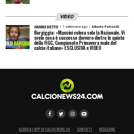
VIDEO
1 settimana ago
Alberto Petrosilli
HANNO DETTO
Bargiggia: «Mancini voleva solo la Nazionale. Vi
svelo cosa è successo davvero dietro le quinte
della FIGC. Campionato Primavera male del
calcio italiano» ESCLUSIVA e VIDEO
SCARICA L’APP DI CALCIO NEWS 24
CONTATTI
REDAZIONE