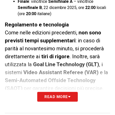
Finale
: vincitrice
Semifinale A
– vincitrice
Semifinale B
, 22 dicembre 2025, ore
22:00
locali
(ore
20:00
italiane)
Regolamento e tecnologia
Come nelle edizioni precedenti,
non sono
previsti tempi supplementari
: in caso di
parità al novantesimo minuto, si procederà
direttamente ai
tiri di rigore
. Inoltre, sarà
utilizzata la
Goal Line Technology (GLT)
, i
sistemi
Video Assistant Referee (VAR)
e la
Semi-Automated Offside Technology
(SAOT)
per garantire decisioni più precise.
READ MORE
Ogni gara avrà anche l’integrazione del
segnale
Vardict
sul maxischermo, con