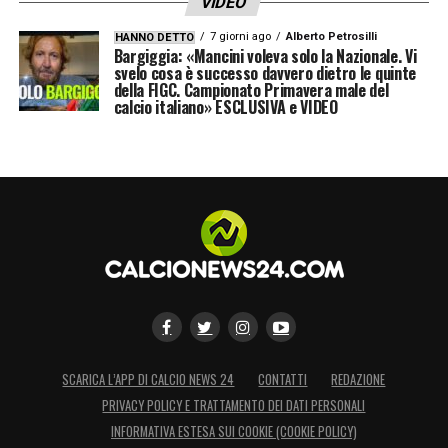
VIDEO
7 giorni ago
Alberto Petrosilli
HANNO DETTO
Bargiggia: «Mancini voleva solo la Nazionale. Vi
svelo cosa è successo davvero dietro le quinte
della FIGC. Campionato Primavera male del
calcio italiano» ESCLUSIVA e VIDEO
SCARICA L’APP DI CALCIO NEWS 24
CONTATTI
REDAZIONE
PRIVACY POLICY E TRATTAMENTO DEI DATI PERSONALI
INFORMATIVA ESTESA SUI COOKIE (COOKIE POLICY)