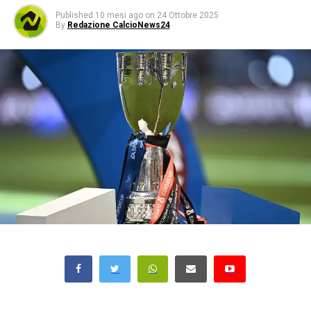
Published
10 mesi ago
on
24 Ottobre 2025
By
Redazione CalcioNews24