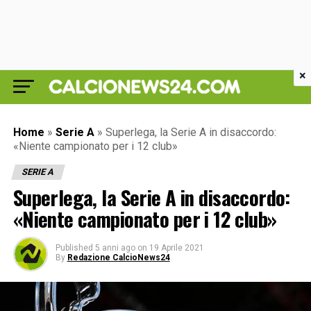
×
Home
»
Serie A
»
Superlega, la Serie A in disaccordo:
«Niente campionato per i 12 club»
SERIE A
Superlega, la Serie A in disaccordo:
«Niente campionato per i 12 club»
Published
5 anni ago
on
19 Aprile 2021
By
Redazione CalcioNews24