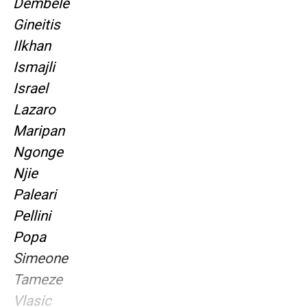
Dembélé
Gineitis
Ilkhan
Ismajli
Israel
Lazaro
Maripan
Ngonge
Njie
Paleari
Pellini
Popa
Simeone
Tameze
Vlasic