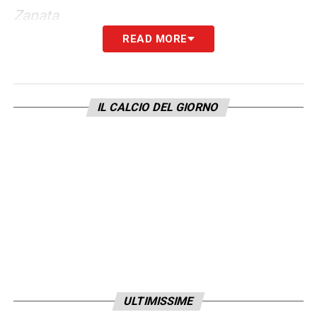
Zapata
READ MORE
LEGGI ANCHE –
Ultime notizie
Calciomercato LIVE: tutte le novità del
giorno
IL CALCIO DEL GIORNO
LA PLAYLIST DELLE NOSTRE TOP NEWS
ULTIMISSIME