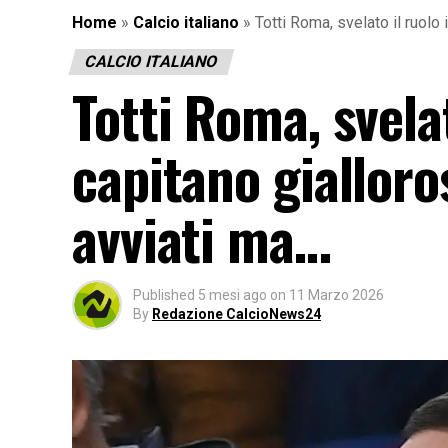
Home
»
Calcio italiano
»
Totti Roma, svelato il ruolo 
CALCIO ITALIANO
Totti Roma, svelat
capitano gialloros
avviati ma…
Published
5 mesi ago
on
11 Marzo 2026
By
Redazione CalcioNews24