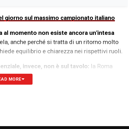
 del giorno sul massimo campionato italiano
, ma al momento non esiste ancora un’intesa
ela, anche perché si tratta di un ritorno molto
iede equilibrio e chiarezza nei rispettivi ruoli.
genziale, invece, non è sul tavolo:
la Roma
onale, di rappresentanza, che possa riavvicinarlo
EAD MORE
rutture societarie. Secondo
Sky Sport
, il dialogo
prossimi mesi.
S