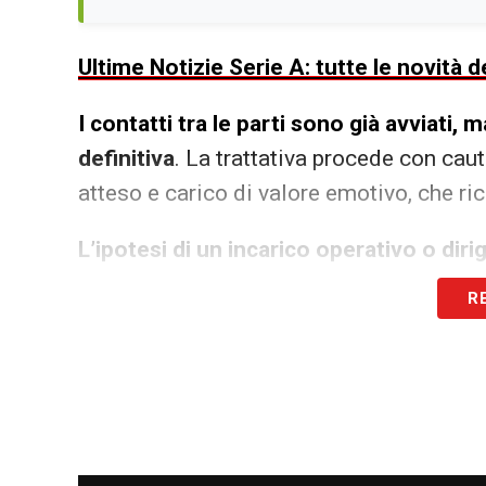
Ultime Notizie Serie A: tutte le novità
I contatti tra le parti sono già avviati
definitiva
. La trattativa procede con caut
atteso e carico di valore emotivo, che rich
L’ipotesi di un incarico operativo o diri
immagina per Totti una funzione istituzi
R
al club senza sovrapporsi alle attuali st
continua e potrebbe entrare nel vivo nei 
LA PLAYLIST DELLE NOSTRE TOP NEW