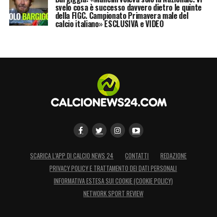
svelo cosa è successo davvero dietro le quinte
della FIGC. Campionato Primavera male del
calcio italiano» ESCLUSIVA e VIDEO
SCARICA L’APP DI CALCIO NEWS 24
CONTATTI
REDAZIONE
PRIVACY POLICY E TRATTAMENTO DEI DATI PERSONALI
INFORMATIVA ESTESA SUI COOKIE (COOKIE POLICY)
NETWORK SPORT REVIEW