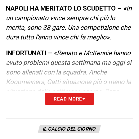
NAPOLI HA MERITATO LO SCUDETTO –
«In
un campionato vince sempre chi più lo
merita, sono 38 gare. Una competizione che
dura tutto l’anno vince chi fa meglio».
INFORTUNATI –
«Renato e McKennie hanno
avuto problemi questa settimana ma oggi si
sono allenati con la squadra. Anche
Koopmeiners, Gatti situazione più o meno la
situazione delle settimane scorse. Sono
READ MORE
tornati i due squalificati e gli altri sono a
disposizione».
CONTINUA A LEGGERE LE PAROLE DI IGOR
IL CALCIO DEL GIORNO
TUDOR IN CONFERENZA STAMPA SU