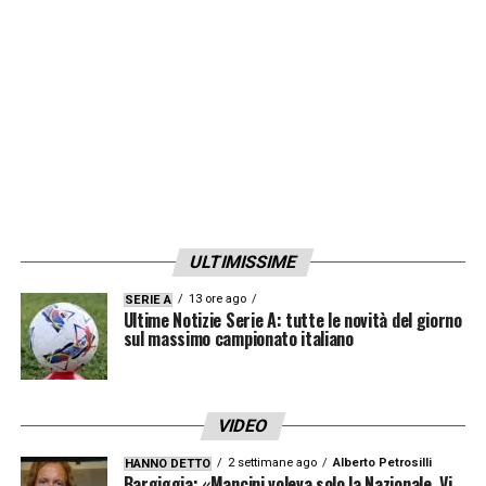
JUVENTUSNEWS24.COM
LA PLAYLIST DELLE NOSTRE TOP NEWS
ULTIMISSIME
13 ore ago
SERIE A
Ultime Notizie Serie A: tutte le novità del giorno
sul massimo campionato italiano
VIDEO
2 settimane ago
Alberto Petrosilli
HANNO DETTO
Bargiggia: «Mancini voleva solo la Nazionale. Vi