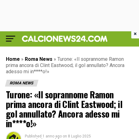
×
Home
»
Roma News
»
Turone: «Il soprannome Ramon
prima ancora di Clint Eastwood; il gol annullato? Ancora
adesso mi in****o!»
ROMA NEWS
Turone: «Il soprannome Ramon
prima ancora di Clint Eastwood; il
gol annullato? Ancora adesso mi
in****o!»
Published
1 anno ago
on
8 Luglio 2025