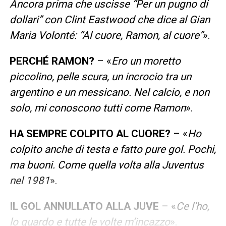
Ancora prima che uscisse “Per un pugno di
dollari” con Clint Eastwood che dice al Gian
Maria Volonté: “Al cuore, Ramon, al cuore”
».
PERCHÉ RAMON?
– «
Ero un moretto
piccolino, pelle scura, un incrocio tra un
argentino e un messicano. Nel calcio, e non
solo, mi conoscono tutti come Ramon
».
HA SEMPRE COLPITO AL CUORE?
– «
Ho
colpito anche di testa e fatto pure gol. Pochi,
ma buoni. Come quella volta alla Juventus
nel 1981
».
IL GOL ANNULLATO ALLA JUVE
– «
Ce l’ho,
lo guardo e tutte le volte m’incazzo
».