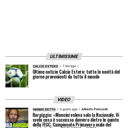
la formazione che l’ha battuta ne eredita la
posizione nel seeding. Questo significa che il
tabellone non verrà ricalcolato a ogni turno,
ma seguirà una logica di successione diretta.
Esempio pratico: PSG al posto del
Liverpool
ULTIMISSIME
7 ore ago
CALCIO ESTERO
Per chiarire, si può prendere come
Ultime notizie Calcio Estero: tutte le novità del
giorno provenienti da tutto il mondo
riferimento la stagione 2024/25: se il Paris
Saint-Germain, guidato da Luis Enrique,
avesse eliminato il Liverpool di Jürgen Klopp
VIDEO
agli ottavi, avrebbe assunto la posizione
6 giorni ago
Alberto Petrosilli
HANNO DETTO
numero 1 nel tabellone, dato che i Reds
Bargiggia: «Mancini voleva solo la Nazionale. Vi
svelo cosa è successo davvero dietro le quinte
avevano chiuso la fase campionato in vetta
della FIGC. Campionato Primavera male del