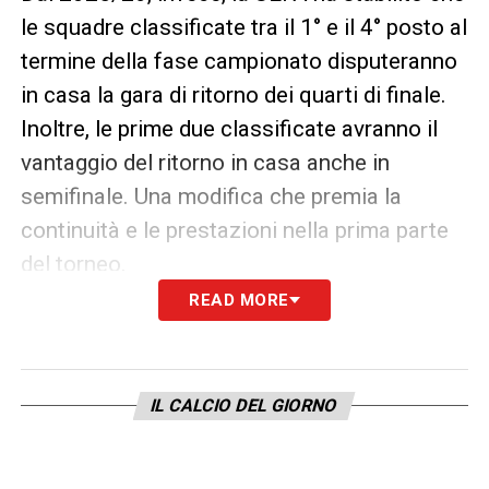
le squadre classificate tra il 1° e il 4° posto al
termine della fase campionato disputeranno
in casa la gara di ritorno dei quarti di finale.
Inoltre, le prime due classificate avranno il
vantaggio del ritorno in casa anche in
semifinale. Una modifica che premia la
continuità e le prestazioni nella prima parte
del torneo.
READ MORE
Nuovo criterio per il tabellone: subentra chi
elimina una testa di serie
IL CALCIO DEL GIORNO
Un’altra novità riguarda la gestione del
tabellone nella fase a eliminazione diretta.
Se una squadra testa di serie viene eliminata,