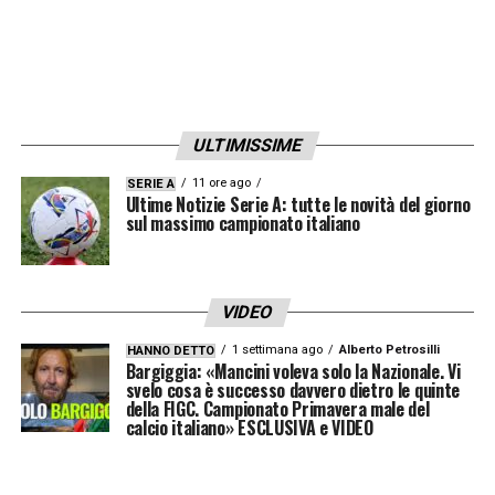
nella posizione di play, quella che riveste
Brozovic. Mi aspetto delle grandi risposte da
lui in questa posizione».
Ore 18.38 – Genoa, è arrivato Strootman –
ULTIMISSIME
E’ iniziata l’avventura di
Kevin Strootman al
11 ore ago
SERIE A
Ultime Notizie Serie A: tutte le novità del giorno
Genoa
. Il centrocampista olandese è
sul massimo campionato italiano
atterrato a Genova dove nella giornata di
domani sosterrà le visite mediche.
VIDEO
Strootman arriva in prestito
dal
Marsiglia
con la società francese che si
1 settimana ago
Alberto Petrosilli
HANNO DETTO
Bargiggia: «Mancini voleva solo la Nazionale. Vi
è impegnata a pagare
il 50% dell’ingaggio
.
svelo cosa è successo davvero dietro le quinte
della FIGC. Campionato Primavera male del
calcio italiano» ESCLUSIVA e VIDEO
Ore 18.15 – Inter, Vidal c’è –
L’Inter è
partita in direzione Firenze dove domani