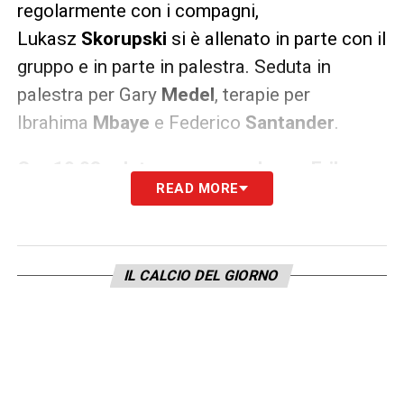
regolarmente con i compagni,
Lukasz
Skorupski
si è allenato in parte con il
gruppo e in parte in palestra. Seduta in
palestra per Gary
Medel
, terapie per
Ibrahima
Mbaye
e Federico
Santander
.
Ore 19.03 – Inter, nuovo ruolo per Eriksen
READ MORE
–
Il tecnico dell’Inter Antonio Conte ha
svelato che Eriksen contro la Fiorentina sarà
impiegato in un nuovo ruolo:
«Nella carriera
IL CALCIO DEL GIORNO
di un giocatore ci sono momenti favorevoli e
sfavorevoli, bisogna sempre avere carattere
per uscire dalle difficoltà. Per quanto
riguarda Eriksen, abbiamo avuto tempo per
lavorare con lui dal punto di vista tattico