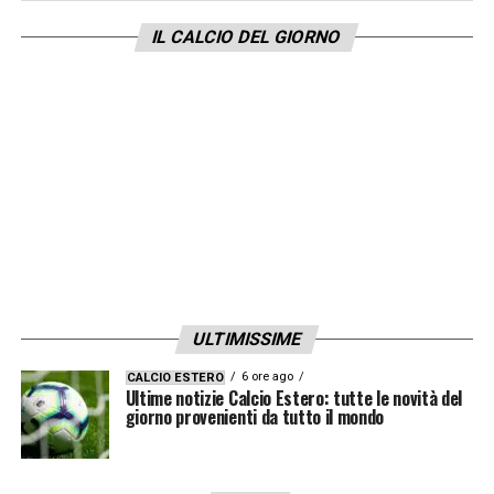
società il risultato sul campo va di pari
IL CALCIO DEL GIORNO
passo con la scoperta di talenti da
valorizzare. Io ho un doppio lavoro, mi viene
chiesto di far crescere giocatori che non
sono pronti per un campionato importante.
L’anno scorso il mix è riuscito: base italiana
più 5-6 giovani stranieri che alla lunga hanno
fatto la differenza. Quest’anno si è
mantenuta l’ossatura ma è aumentato il
numero di giovani. Anche per una questione
ULTIMISSIME
economica. Il club ha investito giustamente
6 ore ago
CALCIO ESTERO
più sulle infrastrutture che mancavano,
Ultime notizie Calcio Estero: tutte le novità del
giorno provenienti da tutto il mondo
perché guarda al futuro. Quindi è più facile
accettare scommesse. Anche perché gli