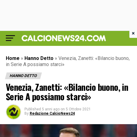
×
Home
»
Hanno Detto
»
Venezia, Zanetti: «Bilancio buono,
in Serie A possiamo starci»
HANNO DETTO
Venezia, Zanetti: «Bilancio buono, in
Serie A possiamo starci»
Published
5 anni ago
on
5 Ottobre 2021
By
Redazione CalcioNews24