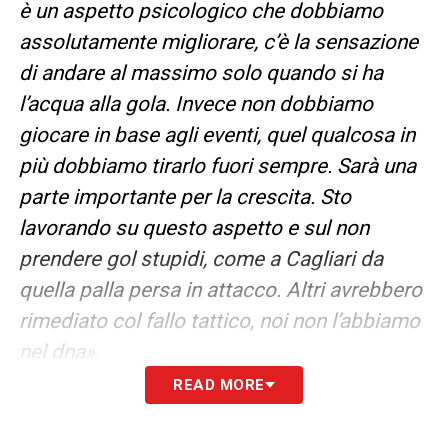
è un aspetto psicologico che dobbiamo
assolutamente migliorare, c’è la sensazione
di andare al massimo solo quando si ha
l’acqua alla gola. Invece non dobbiamo
giocare in base agli eventi, quel qualcosa in
più dobbiamo tirarlo fuori sempre. Sarà una
parte importante per la crescita. Sto
lavorando su questo aspetto e sul non
prendere gol stupidi, come a Cagliari da
quella palla persa in attacco. Altri avrebbero
rimediato col fallo tattico, noi non l’abbiamo
nel dna».
READ MORE
STRATEGIA CLUB –
«
Se sta funzionando lo
vedremo a fine stagione. Di sicuro per la