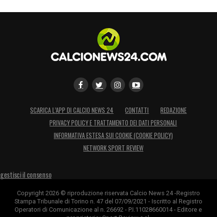
SCARICA L’APP DI CALCIO NEWS 24
CONTATTI
REDAZIONE
PRIVACY POLICY E TRATTAMENTO DEI DATI PERSONALI
INFORMATIVA ESTESA SUI COOKIE (COOKIE POLICY)
NETWORK SPORT REVIEW
gestisci il consenso
Copyright 2026 © riproduzione riservata Calcio News 24 -Registro
Stampa Tribunale di Torino n. 47 del 07/09/2021 - Iscritto al Registro
Operatori di Comunicazione al n. 26692 - P.I.11028660014 - Editore e