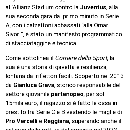
all’Allianz Stadium contro la
Juventus
, alla
sua seconda gara dal primo minuto in Serie
A, con i calzettoni abbassati “alla Omar
Sivori”, è stato un manifesto programmatico
di sfacciataggine e tecnica.
Come sottolinea il
Corriere dello Sport
, la
sua è una storia di gavetta e resilienza,
lontana dai riflettori facili. Scoperto nel 2013
da
Gianluca Grava
, storico responsabile del
settore giovanile
partenopeo
, per soli
15mila euro, il ragazzo si è fatto le ossa in
prestito tra Serie C e B vestendo le maglie di
Pro Vercelli
e
Reggiana
, superando anche il
calvario della rottura del crociato nel 2023.