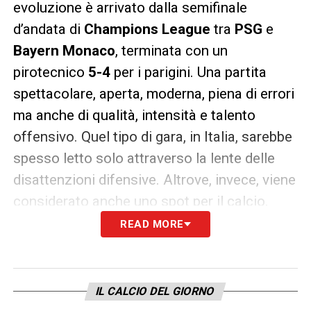
evoluzione è arrivato dalla semifinale
d’andata di
Champions League
tra
PSG
e
Bayern Monaco
, terminata con un
pirotecnico
5-4
per i parigini. Una partita
spettacolare, aperta, moderna, piena di errori
ma anche di qualità, intensità e talento
offensivo. Quel tipo di gara, in Italia, sarebbe
spesso letto solo attraverso la lente delle
disattenzioni difensive. Altrove, invece, viene
considerato anche uno spot per il calcio.
READ MORE
Ultime Notizie Serie A: tutte le novità del
giorno sul massimo campionato italiano
IL CALCIO DEL GIORNO
Ed è proprio qui che nasce una riflessione