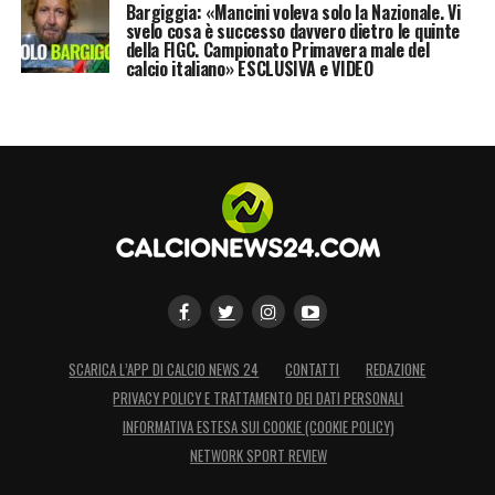
Bargiggia: «Mancini voleva solo la Nazionale. Vi
svelo cosa è successo davvero dietro le quinte
della FIGC. Campionato Primavera male del
calcio italiano» ESCLUSIVA e VIDEO
SCARICA L’APP DI CALCIO NEWS 24
CONTATTI
REDAZIONE
PRIVACY POLICY E TRATTAMENTO DEI DATI PERSONALI
INFORMATIVA ESTESA SUI COOKIE (COOKIE POLICY)
NETWORK SPORT REVIEW