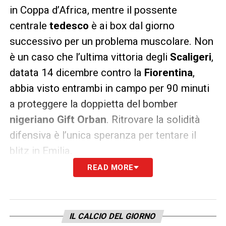
in Coppa d’Africa, mentre il possente
centrale
tedesco
è ai box dal giorno
successivo per un problema muscolare. Non
è un caso che l’ultima vittoria degli
Scaligeri
,
datata 14 dicembre contro la
Fiorentina
,
abbia visto entrambi in campo per 90 minuti
a proteggere la doppietta del bomber
nigeriano
Gift Orban
. Ritrovare la solidità
difensiva è l’unica speranza per tentare il
blitz in Emilia.
READ MORE
LA PLAYLIST DELLE NOSTRE TOP NEWS
IL CALCIO DEL GIORNO