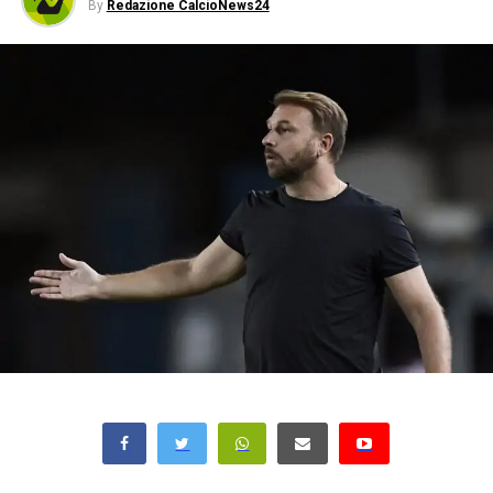
By
Redazione CalcioNews24