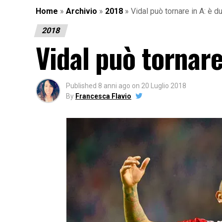
Home
»
Archivio
»
2018
»
Vidal può tornare in A: è d
2018
Vidal può tornare
Published
8 anni ago
on
20 Luglio 2018
By
Francesca Flavio