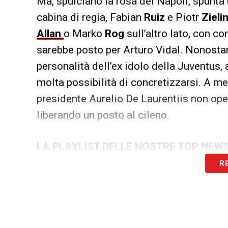
Ma, spulciano la rosa del Napoli, spunta
cabina di regia, Fabian
Ruiz
e Piotr
Zieli
Allan
o Marko
Rog
sull’altro lato, con co
sarebbe posto per Arturo Vidal. Nonostan
personalità dell’ex idolo della Juventus,
molta possibilità di concretizzarsi. A men
presidente Aurelio De Laurentiis non op
liberando un posto al cileno.
LA PLAYLIST DELLE NOSTRE TOP NEW
R