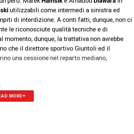
 un però. Marek
Hamsik
e Amadou
Diawara
in
nski
utilizzabili come intermedi a sinistra ed
mpiti di interdizione. A conti fatti, dunque, non ci
te le riconosciute qualità tecniche e di
 al momento, dunque, la trattativa non avrebbe
o che il direttore sportivo Giuntoli ed il
erino una cessione nel reparto mediano,
S
EAD MORE