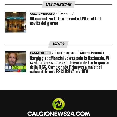
che accompagnerà l’allenatore in questa
ULTIMISSIME
avventura
4 ore ago
CALCIOMERCATO
Ultime notizie Calciomercato LIVE: tutte le
novità del giorno
LA PLAYLIST DELLE NOSTRE TOP NEWS
VIDEO
1 settimana ago
Alberto Petrosilli
HANNO DETTO
Bargiggia: «Mancini voleva solo la Nazionale. Vi
svelo cosa è successo davvero dietro le quinte
della FIGC. Campionato Primavera male del
calcio italiano» ESCLUSIVA e VIDEO