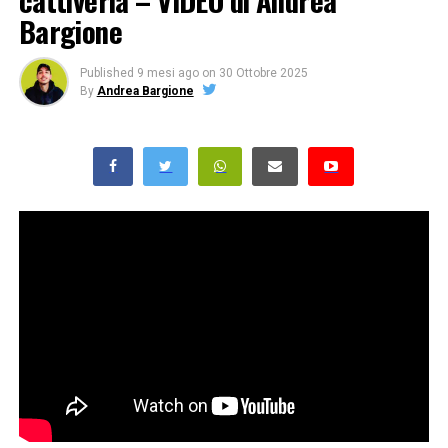
cattiveria – VIDEO di Andrea
Bargione
Published
9 mesi ago
on
30 Ottobre 2025
By
Andrea Bargione