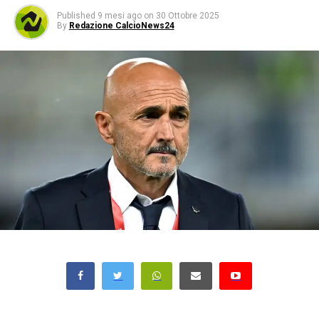
Published
9 mesi ago
on
30 Ottobre 2025
By
Redazione CalcioNews24