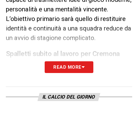
personalità e una mentalità vincente.
L’obiettivo primario sarà quello di restituire
identità e continuità a una squadra reduce da
un avvio di stagione complicato.
Spalletti subito al lavoro per Cremona
Il nuovo tecnico non perderà tempo: già nel
READ MORE
pomeriggio di oggi guiderà il suo
primo
allenamento alla Continassa
, per conoscere
il gruppo e impostare il lavoro tattico. Avrà
IL CALCIO DEL GIORNO
soltanto una seduta completa a disposizione
prima della sfida di sabato sera contro la
Cremonese
, suo debutto ufficiale sulla
panchina bianconera. Una sfida che servirà