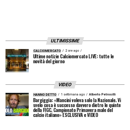
subito a testare le sue idee di gioco,
probabilmente con il ritorno alla difesa a
quattro, marchio di fabbrica delle sue
squadre.
ULTIMISSIME
Al fianco di
Spalletti
ci sarà il suo staff
2 ore ago
CALCIOMERCATO
storico:
Marco Domenichini
come vice, gli
Ultime notizie Calciomercato LIVE: tutte le
novità del giorno
assistenti
Daniele Baldini
e
Salvatore
Russo
, oltre ai preparatori atletici
Francesco
Sinatti
e
Franco Ferrini
. Possibile anche
VIDEO
l’ingresso di
Giovanni Martusciello
, pronto a
1 settimana ago
Alberto Petrosilli
HANNO DETTO
unirsi al gruppo tecnico per rinforzare la
Bargiggia: «Mancini voleva solo la Nazionale. Vi
svelo cosa è successo davvero dietro le quinte
nuova gestione.
della FIGC. Campionato Primavera male del
calcio italiano» ESCLUSIVA e VIDEO
Con la firma e l’imminente annuncio ufficiale,