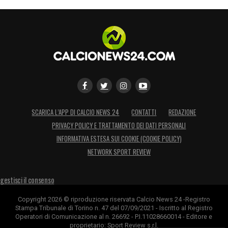
l’era
Spalletti
può davvero cominciare. La
Vecchia Signora volta pagina, pronta a
ripartire sotto la guida di un tecnico che ha
sempre fatto della passione e del gioco
offensivo i suoi marchi distintivi.
LA PLAYLIST DELLE NOSTRE TOP NEWS
SCARICA L’APP DI CALCIO NEWS 24
CONTATTI
REDAZIONE
PRIVACY POLICY E TRATTAMENTO DEI DATI PERSONALI
INFORMATIVA ESTESA SUI COOKIE (COOKIE POLICY)
NETWORK SPORT REVIEW
gestisci il consenso
Copyright 2026 © riproduzione riservata Calcio News 24 -Registro
Stampa Tribunale di Torino n. 47 del 07/09/2021 - Iscritto al Registro
Operatori di Comunicazione al n. 26692 - P.I.11028660014 - Editore e
proprietario: Sport Review s.r.l.