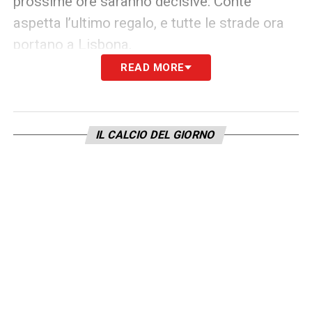
prossime ore saranno decisive: Conte
aspetta l’ultimo regalo, e tutte le strade ora
portano a Lisbona.
READ MORE
LA PLAYLIST DELLE NOSTRE TOP NEWS
IL CALCIO DEL GIORNO