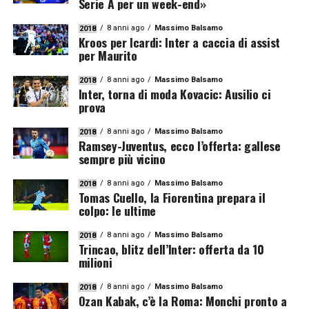
Serie A per un week-end»
8 anni ago
Massimo Balsamo
2018
Kroos per Icardi: Inter a caccia di assist
per Maurito
8 anni ago
Massimo Balsamo
2018
Inter, torna di moda Kovacic: Ausilio ci
prova
8 anni ago
Massimo Balsamo
2018
Ramsey-Juventus, ecco l’offerta: gallese
sempre più vicino
8 anni ago
Massimo Balsamo
2018
Tomas Cuello, la Fiorentina prepara il
colpo: le ultime
8 anni ago
Massimo Balsamo
2018
Trincao, blitz dell’Inter: offerta da 10
milioni
8 anni ago
Massimo Balsamo
2018
Ozan Kabak, c’è la Roma: Monchi pronto a