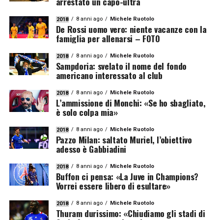
arrestato un capo-ultrà
8 anni ago
Michele Ruotolo
2018
De Rossi uomo vero: niente vacanze con la
famiglia per allenarsi – FOTO
8 anni ago
Michele Ruotolo
2018
Sampdoria: svelato il nome del fondo
americano interessato al club
8 anni ago
Michele Ruotolo
2018
L’ammissione di Monchi: «Se ho sbagliato,
è solo colpa mia»
8 anni ago
Michele Ruotolo
2018
Pazzo Milan: saltato Muriel, l’obiettivo
adesso è Gabbiadini
8 anni ago
Michele Ruotolo
2018
Buffon ci pensa: «La Juve in Champions?
Vorrei essere libero di esultare»
8 anni ago
Michele Ruotolo
2018
Thuram durissimo: «Chiudiamo gli stadi di