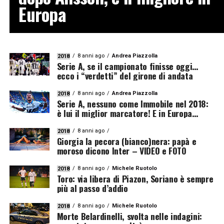
Europa
8 anni ago
Andrea Piazzolla
2018
Serie A, se il campionato finisse oggi…
ecco i “verdetti” del girone di andata
8 anni ago
Andrea Piazzolla
2018
Serie A, nessuno come Immobile nel 2018:
è lui il miglior marcatore! E in Europa…
8 anni ago
2018
Giorgia la pecora (bianco)nera: papà e
moroso dicono Inter – VIDEO e FOTO
8 anni ago
Michele Ruotolo
2018
Toro: via libera di Piazon, Soriano è sempre
più al passo d’addio
8 anni ago
Michele Ruotolo
2018
Morte Belardinelli, svolta nelle indagini: